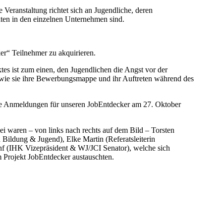
 Veranstaltung richtet sich an Jugendliche, deren
eiten in den einzelnen Unternehmen sind.
er“ Teilnehmer zu akquirieren.
es ist zum einen, den Jugendlichen die Angst vor der
wie sie ihre Bewerbungsmappe und ihr Auftreten während des
iche Anmeldungen für unseren JobEntdecker am 27. Oktober
i waren – von links nach rechts auf dem Bild – Torsten
ildung & Jugend), Elke Martin (Referatsleiterin
f (IHK Vizepräsident & WJ/JCI Senator), welche sich
m Projekt JobEntdecker austauschten.