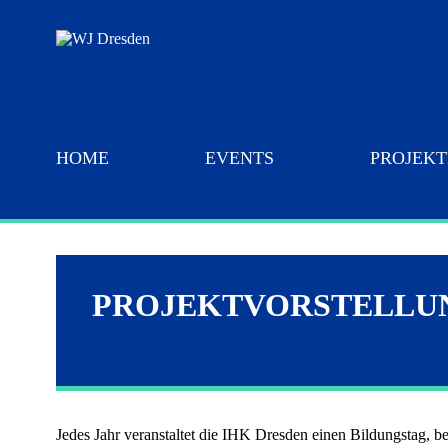
HOME
EVENTS
PROJEKT
10 gute Gründe für die WJ
Mitglieder
PROJEKTVORSTELLUN
WJD
Mitglied werden
Jedes Jahr veranstaltet die IHK Dresden einen Bildungstag,