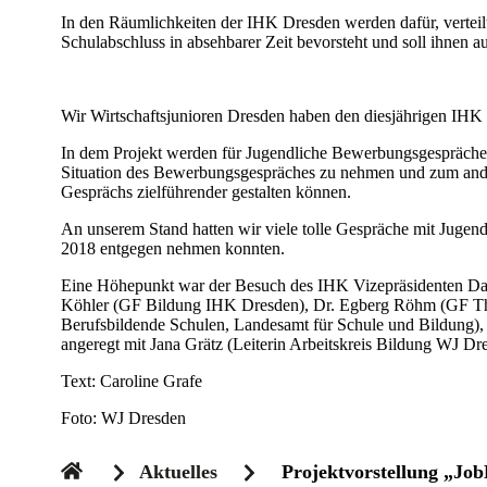
In den Räumlichkeiten der IHK Dresden werden dafür, verteilt 
Schulabschluss in absehbarer Zeit bevorsteht und soll ihnen a
Wir Wirtschaftsjunioren Dresden haben den diesjährigen IHK 
In dem Projekt werden für Jugendliche Bewerbungsgespräche m
Situation des Bewerbungsgespräches zu nehmen und zum ande
Gesprächs zielführender gestalten können.
An unserem Stand hatten wir viele tolle Gespräche mit Jugen
2018 entgegen nehmen konnten.
Eine Höhepunkt war der Besuch des IHK Vizepräsidenten Danie
Köhler (GF Bildung IHK Dresden), Dr. Egberg Röhm (GF Theeg
Berufsbildende Schulen, Landesamt für Schule und Bildung)
angeregt mit Jana Grätz (Leiterin Arbeitskreis Bildung WJ D
Text: Caroline Grafe
Foto: WJ Dresden
Aktuelles
Projektvorstellung „Jo