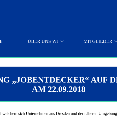
E
ÜBER UNS WJ
MITGLIEDER
JCI
Förderkreis
Sa
G „JOBENTDECKER“ AUF D
AM 22.09.2018
Vorstand WJ Dresden
Ko
 bei welchem sich Unternehmen aus Dresden und der näheren Umgebung