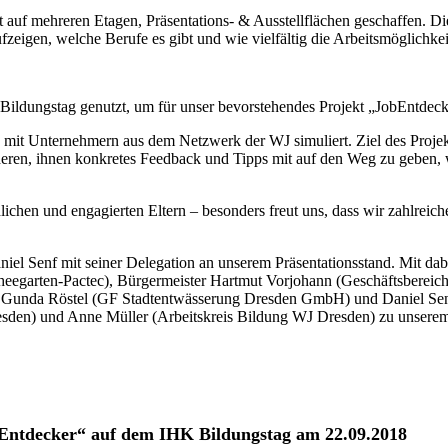
auf mehreren Etagen, Präsentations- & Ausstellflächen geschaffen. Die
ufzeigen, welche Berufe es gibt und wie vielfältig die Arbeitsmöglichk
Bildungstag genutzt, um für unser bevorstehendes Projekt „JobEntdeck
it Unternehmern aus dem Netzwerk der WJ simuliert. Ziel des Projekt
ren, ihnen konkretes Feedback und Tipps mit auf den Weg zu geben, 
dlichen und engagierten Eltern – besonders freut uns, dass wir zahlre
l Senf mit seiner Delegation an unserem Präsentationsstand. Mit dabe
arten-Pactec), Bürgermeister Hartmut Vorjohann (Geschäftsbereich B
, Gunda Röstel (GF Stadtentwässerung Dresden GmbH) und Daniel Sen
resden) und Anne Müller (Arbeitskreis Bildung WJ Dresden) zu unsere
bEntdecker“ auf dem IHK Bildungstag am 22.09.2018